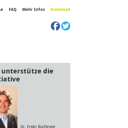
se
FAQ
Mehr Infos
Download
 unterstütze die
Ich unterstütze d
tiative
Initiative
Mag. Helmut Ku
Dr. Erwin Buchinger
„Die Bürgerinitiative „Fakten helfen!“ ha