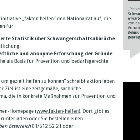
„Ich v
Schwan
initiative „fakten helfen“ den Nationalrat auf, die
erwart
von de
en für
Vorurt
Behind
geprägt
erte Statistik über Schwangerschaftsabbrüche
tlichung.
aftliche und anonyme Erforschung der Gründe
e als Basis für Prävention und bedarfsgerechte
um gezielt helfen zu können“ schreibt aktion leben
 Ziel ist eine zeitgemäße, sachliche
a, die in konkrete Maßnahmen zur Prävention und
gnen-Homepage (
www.fakten-helfen
). Dort gibt es
unterladen oder Sie bestellen einen
eben österreich
01/512 52 21 oder