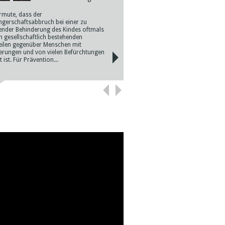
für gesellschaftspolitisch besonders
bedeutsam: Eine Regierung muss einfa
ermute, dass der
wissen, wie viele Schwangerschaftsab
gerschaftsabbruch bei einer zu
es gibt und warum sich Frauen dazu
ender Behinderung des Kindes oftmals
entschließen. Möglicherweise sind die..
n gesellschaftlich bestehenden
eilen gegenüber Menschen mit
erungen und von vielen Befürchtungen
 ist. Für Prävention...