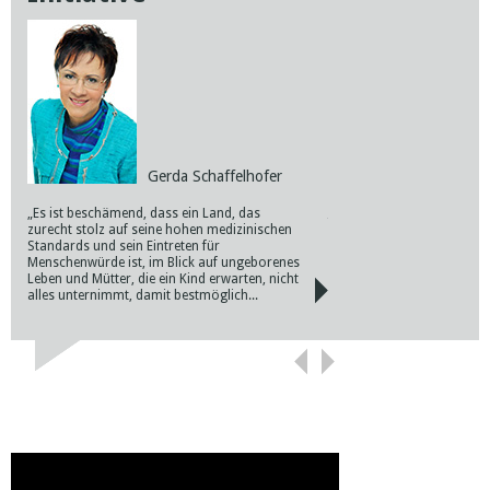
Dr. Al
Gerda Schaffelhofer
„Der Katholische Familienv
„Es ist beschämend, dass ein Land, das
für den umfassenden Schu
zurecht stolz auf seine hohen medizinischen
menschlichen Lebens von d
Standards und sein Eintreten für
zum Tod ein undunterstütz
Menschenwürde ist, im Blick auf ungeborenes
Bürgerinitiative ,fakten helf
Leben und Mütter, die ein Kind erwarten, nicht
lebenfür eine anonyme Er
alles unternimmt, damit bestmöglich...
und Motiven...