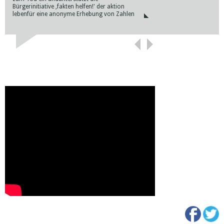
Bürgerinitiative ,fakten helfen!' der aktion
Diese Lage ist inakzeptabel
lebenfür eine anonyme Erhebung von Zahlen
Knieoperation, jede...
und Motiven...