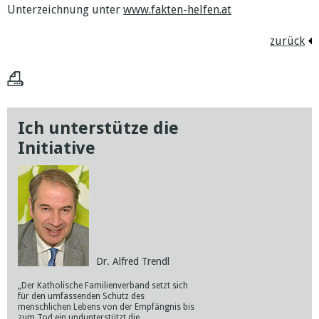
Unterzeichnung unter
www.fakten-helfen.at
zurück
Ich unterstütze die
Ich unterstü
Initiative
Initiative
Dr. H
Dr. Alfred Trendl
„Anonyme Statistiken darüb
Abtreibungen in Österrei
„Der Katholische Familienverband setzt sich
werden, sind in vielen eur
für den umfassenden Schutz des
selbstverständlich, in uns
menschlichen Lebens von der Empfängnis bis
ein Tabu.
zum Tod ein undunterstützt die